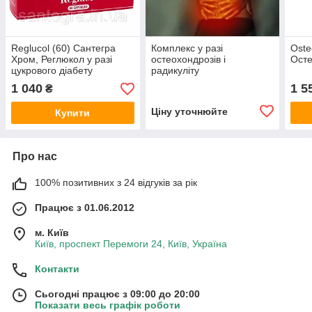
Reglucol (60) Сантегра
Комплекс у разі
Oste
Хром, Реглюкол у разі
остеохондрозів і
Осте
цукрового діабету
радикуліту
1 040
1 5
₴
Ціну уточнюйте
Купити
Про нас
100% позитивних з 24 відгуків за рік
Працює з 01.06.2012
м. Київ
Київ, проспект Перемоги 24, Київ, Україна
Контакти
Сьогодні працює з 09:00 до 20:00
Показати весь графік роботи