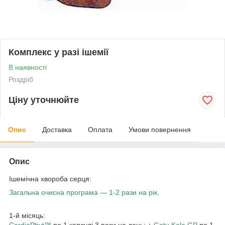
Комплекс у разі ішемії
В наявності
Роздріб
Ціну уточнюйте
Опис
Доставка
Оплата
Умови повернення
Опис
Ішемічна хвороба серця:
Загальна очисна програма — 1-2 рази на рік
.
1-й місяць:
CardioPhyt™
по 1 капсулі 3 рази на день; +
Gotu Kola GP
по 1-