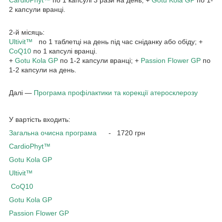
2 капсули вранці.
2-й місяць:
Ultivit™
по 1 таблетці на день під час сніданку або обіду; +
CoQ10
по 1 капсулі вранці.
+
Gotu Kola GP
по 1-2 капсули вранці; +
Passion Flower GP
по
1-2 капсули на день.
Далі —
Програма профілактики та корекції атеросклерозу
У вартість входить:
Загальна очисна програма
- 1720 грн
CardioPhyt™
Gotu Kola GP
Ultivit™
CoQ10
Gotu Kola GP
Passion Flower GP