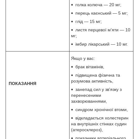
голка колюча — 20 мг;
перець каєнський — 5 мг;
глід — 15 мг;
листя перцевої м'яти — 10
мг;
імбир лікарський — 10 мг.
Якщо у вас:
брак вітамінів,
підвищена фізична та
розумова активність,
ПОКАЗАННЯ
занепад сил у зв'язку з
перенесеними
захворюваннями,
синдром хронічної втоми,
відкладається холестерин
на внутрішніх стінках судин
(атеросклероз),
показники артеріального