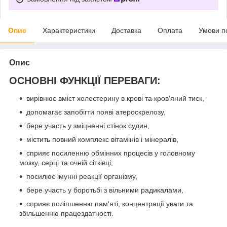
Опис
Характеристики
Доставка
Оплата
Умови п
Опис
ОСНОВНІ ФУНКЦІЇ ПЕРЕВАГИ:
вирівнює вміст холестерину в крові та кров'яний тиск,
допомагає запобігти появі атероскрелозу,
бере участь у зміцненні стінок судин,
містить повний комплекс вітамінів і мінералів,
сприяє посиленню обмінних процесів у головному
мозку, серці та очній сітківці,
посилює імунні реакції організму,
бере участь у боротьбі з вільними радикалами,
сприяє поліпшенню пам'яті, концентрації уваги та
збільшенню працездатності.