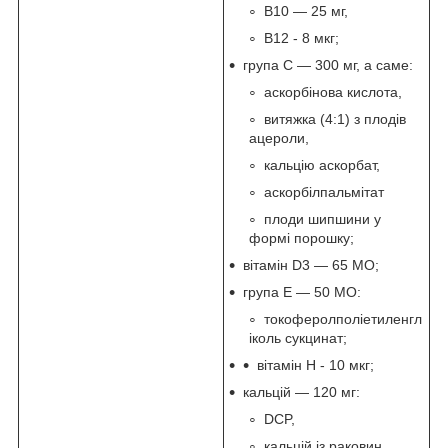
В10 — 25 мг,
В12 - 8 мкг;
група С — 300 мг, а саме:
аскорбінова кислота,
витяжка (4:1) з плодів
ацероли,
кальцію аскорбат,
аскорбілпальмітат
плоди шипшини у
формі порошку;
вітамін D3 — 65 МО;
група Е — 50 МО:
токоферолполіетиленгл
іколь сукцинат;
вітамін Н - 10 мкг;
кальцій — 120 мг:
DCP,
кальцій із раковин