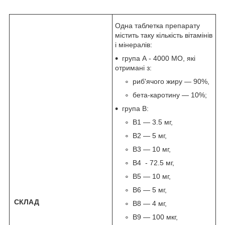
Одна таблетка препарату
містить таку кількість вітамінів
і мінералів:
група А - 4000 МО, які
отримані з:
риб'ячого жиру — 90%,
бета-каротину — 10%;
група В:
В1 — 3.5 мг,
В2 — 5 мг,
В3 — 10 мг,
В4 - 72.5 мг,
В5 — 10 мг,
В6 — 5 мг,
СКЛАД
В8 — 4 мг,
В9 — 100 мкг,