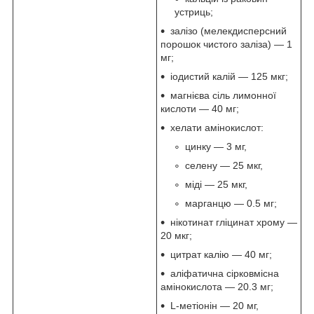
устриць;
залізо (мелекдисперсний
порошок чистого заліза) — 1
мг;
іодистий калій — 125 мкг;
магнієва сіль лимонної
кислоти — 40 мг;
хелати амінокислот:
цинку — 3 мг,
селену — 25 мкг,
міді — 25 мкг,
марганцю — 0.5 мг;
нікотинат гліцинат хрому —
20 мкг;
цитрат калію — 40 мг;
аліфатична сірковмісна
амінокислота — 20.3 мг;
L-метіонін — 20 мг,