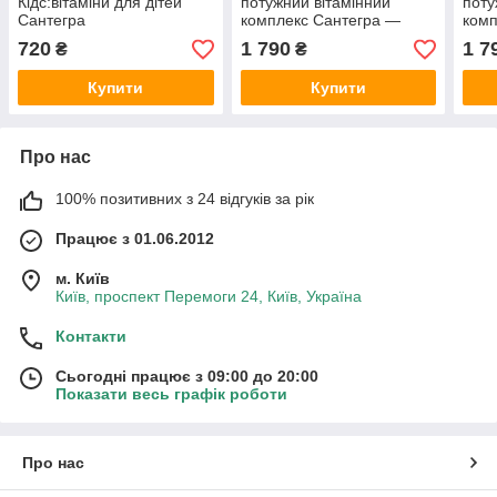
Кідс:вітаміни для дітей
потужний вітамінний
поту
Сантегра
комплекс Сантегра —
комп
Santegra
Sant
720
1 790
1 7
₴
₴
Купити
Купити
Про нас
100% позитивних з 24 відгуків за рік
Працює з 01.06.2012
м. Київ
Київ, проспект Перемоги 24, Київ, Україна
Контакти
Сьогодні працює з 09:00 до 20:00
Показати весь графік роботи
Про нас