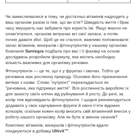
Чи замислювалися в тому, чи достатньо вітамінів надходить у
ваш організм разом із тим, що ви їсте? Швидкість життя і брак
часу змушують нас забувати про користь їжі. Якщо вчасно не
опам'ятатися, організм витрачає всі свої запаси, а потім
почне давати збої. Щоб це не сталося, важливо поповнювати
запас вітамінів, мінералів і фітонутрієнтів у нашому організмі.
Компанія
Santegra
подбала про вас і її фахівці на основі
досліджень розробили формулу, яка містить необхідну
кількість важливих для організму речовин.
Фітонутрієнти — це те, що є у фруктах і овочах. Тобто ця
речовина має рослинну природу. Основне його призначення
витікає з назви. Слово "нутрієнт" перекладається як
"речовина, яка підтримує життя". Вся рослинність виробляє їх
для захисту своїх клітин від руйнування й росту. До речі, за
колір теж відповідають фітонутрієнти. І щодня рекомендується
додавати у своє харчування фрукти й овочі п'яти відомих
кольорів, оскільки кожен колір вносить свій вітамінний внесок у
роботу нашого організму. Але як бути зі зміною сезонів?
Комплекс вітамінів, мінералів і фітонутрієнтів вдало
поєднуються в добавці
Ultivit™
.