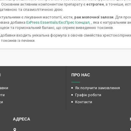
. Основним активним компонентом препарату є
естроген
, а точніше, е
дативною та спазмолітичною дією.
ктуальними є лікування мастопатії, кісти,
рак молочної залози
. Для про
ована добавка
ExPress Essentials/ЕксПрес Ісенціал,
, яка є натуральним 
оцеси та гормональний баланс, що сприяє виведенню токсинів.
 добавки входить унікальна формула з овочів сімейства хрестоколірни
токсинів із печінки.
И
ПРО НАС
авки
Як получити замовлення
ети
Графік роботи
ки
Контакти
Київ, проспект Перемоги 24, Київ, Україна