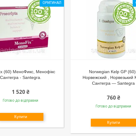
ОРИГИНАЛ
x (60) МеноФикс, Менофікс
Norwegian Kelp GP (60)
Сантегра - Santegra.
Норвежский , Норвезький 
Сантегра — Santegra
1 520 ₴
760 ₴
Готово до відправки
Готово до відправки
Купити
Купити