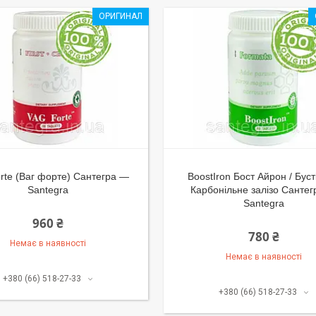
ОРИГИНАЛ
rte (Ваг форте) Сантегра —
BoostIron Бост Айрон / Буст
Santegra
Карбонільне залізо Санте
Santegra
960 ₴
780 ₴
Немає в наявності
Немає в наявності
+380 (66) 518-27-33
+380 (66) 518-27-33