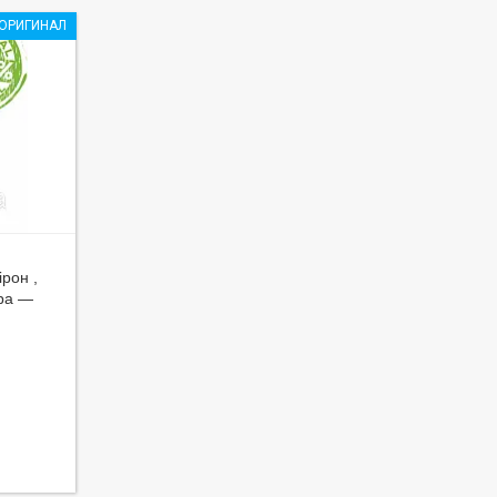
ОРИГИНАЛ
ірон ,
гра —