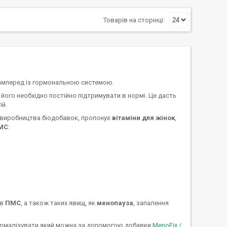
самперед із гормональною системою.
його необхідно постійно підтримувати в нормі. Це дасть
ій.
м виробництва біодобавок, пропонує
вітаміни для жінок
,
МС
:
ів
ПМС
, а також таких явищ, як
менопауза
, запалення
нормалізувати який можна за допомогою добавки
MenoFix /