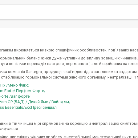
рганізм вирізняється низкою специфічних особливостей, пов'язаних на
ормональний баланс жінки дуже чутливий до впливу зовнішніх чинників, 
нути не тільки перепадів настрою, нервозності, але й серйозних патолог
ька компанія Santegra, продукція якої відповідає загальним стандарта
а стабілізацію гормональної системи жіночого організму, нейтралізації
П
Fix /Мено Фикс;
em Forte/ Перфем Форте;
orte /Ваг форте;
Yam GP (БАД) / Дикий Ямс / Вайлд ям;
ss Essentials/ЕксПрес Ісенціал
авки в тій чи іншій мірі спрямовані на корекцію й нейтралізацію симптом
оходження.
найпоширеніших жіночих проблем є нестабільний менструальний цикл, 