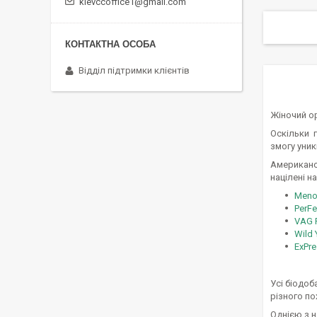
kievccoffice1@gmail.com
Відділ підтримки клієнтів
Жіночий о
Оскільки г
змогу уник
Американс
націлені н
Meno
PerF
VAG F
Wild 
ExPre
Усі біодоб
різного п
Однією з 