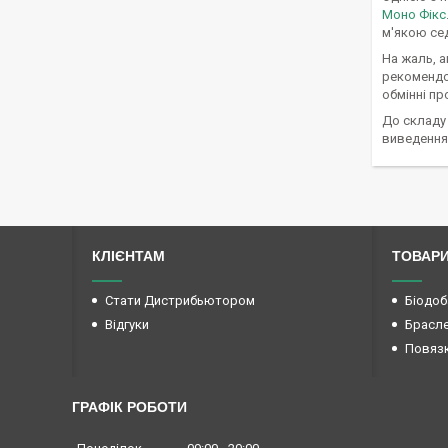
Моно Фікс
м'якою се
На жаль, а
рекоменд
обмінні пр
До складу
виведення 
КЛІЄНТАМ
ТОВАР
Стати Дистрибьютором
Біодоб
Відгуки
Брасл
Повяз
ГРАФІК РОБОТИ