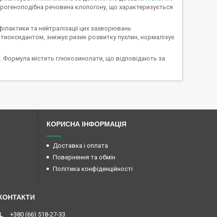
строгеноподібна речовина клопогону, що характеризується
філактики та нейтралізації цих захворювань
антиоксидантом, знижує ризик розвитку пухлин, нормалізує
х. Формула містить глюкозинолати, що відповідають за
КОРИСНА ІНФОРМАЦІЯ
Доставка і оплата
Повернення та обмін
Політика конфіденційності
+380 (66) 518-27-33