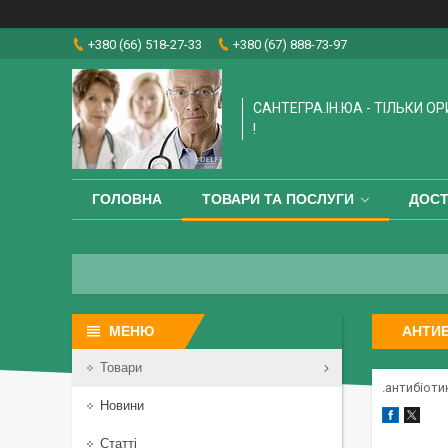
+380 (66) 518-27-33
+380 (67) 888-73-97
САНТЕГРА.ІН.ЮА - ТІЛЬКИ О
!
ГОЛОВНА
ТОВАРИ ТА ПОСЛУГИ
ДОСТ
АНТИБ
Товари
.антибіоти
Новини
Статті