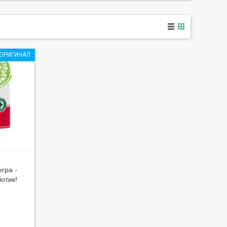
ОРИГИНАЛ
гра -
отик!