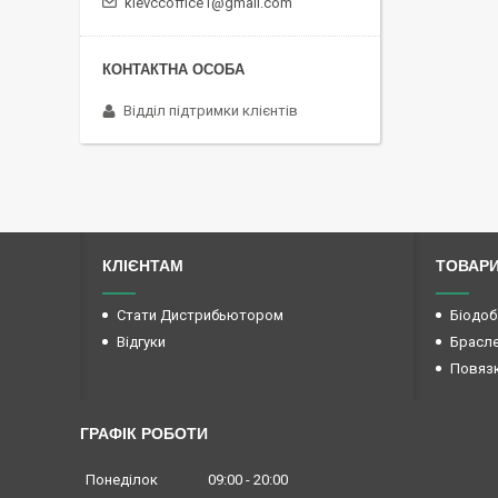
kievccoffice1@gmail.com
Відділ підтримки клієнтів
КЛІЄНТАМ
ТОВАР
Стати Дистрибьютором
Біодоб
Відгуки
Брасл
Повяз
ГРАФІК РОБОТИ
Понеділок
09:00
20:00