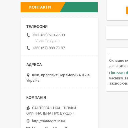
КОНТАКТИ
+380 (66) 518-27-33
Viber, Telegram
+380 (67) 888-73-97
.
Складно п
до існуван
FluGone /
Київ, проспект Перемоги 24, Київ,
часнику. Т
Україна
захворюван
САНТЕГРА.ІН.ЮА - ТІЛЬКИ
ОРИГІНАЛЬНА ПРОДУКЦІЯ !
http://santegra.in.ua