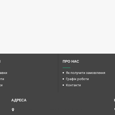
И
ПРО НАС
авки
Як получити замовлення
ети
Графік роботи
ки
Контакти
Київ, проспект Перемоги 24, Київ, Україна