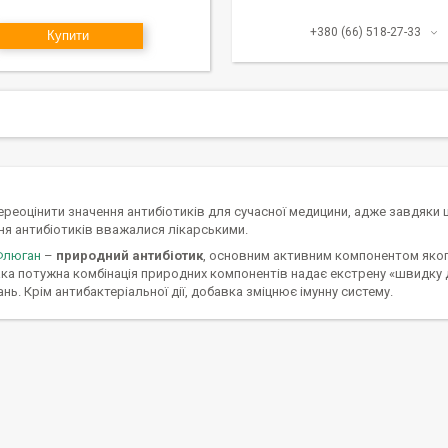
+380 (66) 518-27-33
Купити
ереоцінити значення антибіотиків для сучасної медицини, адже завдяки
ня антибіотиків вважалися лікарськими.
 Флюган
–
природний антибіотик
, основним активним компонентом яко
ака потужна комбінація природних компонентів надає екстрену «швидку до
ь. Крім антибактеріальної дії, добавка зміцнює імунну систему.