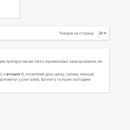
 цим препаратам ми легко перемагаємо захворювання, які
го є
вітамін С
, посилений дією цинку, селену, ехінацеї,
помогу» у разі грипу, бронхіту та інших застудних