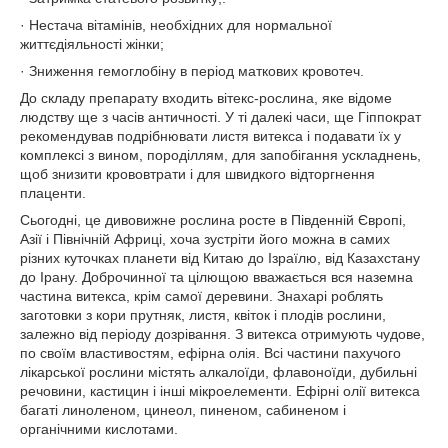
· Нестача вітамінів, необхідних для нормальної
життєдіяльності жінки;
· Зниження гемоглобіну в період маткових кровотеч.
До складу препарату входить вітекс-рослина, яке відоме
людству ще з часів античності. У ті далекі часи, ще Гіппократ
рекомендував подрібнювати листя витекса і подавати їх у
комплексі з вином, породіллям, для запобігання ускладнень,
щоб знизити крововтрати і для швидкого відторгнення
плаценти.
Сьогодні, це дивовижне рослина росте в Південній Європі,
Азії і Північній Африці, хоча зустріти його можна в самих
різних куточках планети від Китаю до Ізраїлю, від Казахстану
до Ірану. Доброчинної та цілющою вважається вся наземна
частина витекса, крім самої деревини. Знахарі роблять
заготовки з кори прутняк, листя, квіток і плодів рослини,
залежно від періоду дозрівання. З витекса отримують чудове,
по своїм властивостям, ефірна олія. Всі частини пахучого
лікарської рослини містять алкалоїди, флавоноїди, дубильні
речовини, кастицин і інші мікроелементи. Ефірні олії витекса
багаті линоленом, цинеол, пиненом, сабиненом і
органічними кислотами.