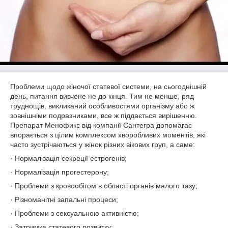
Проблеми щодо жіночої статевої системи, на сьогоднішній
день, питання вивчене не до кінця. Тим не менше, ряд
труднощів, викликаний особливостями організму або ж
зовнішніми подразниками, все ж піддається вирішенню.
Препарат Менофикс від компанії Сантегра допомагає
впорається з цілим комплексом хворобливих моментів, які
часто зустрічаються у жінок різних вікових груп, а саме:
· Нормалізація секреції естрогенів;
· Нормалізація прогестерону;
· Проблеми з кровообігом в області органів малого тазу;
· Різноманітні запальні процеси;
· Проблеми з сексуальною активністю;
· Затримка статевого розвитку;.