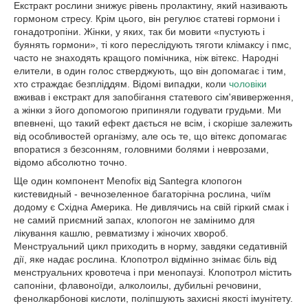
Екстракт рослини знижує рівень пролактину, який називають
гормоном стресу. Крім цього, він регулює статеві гормони і
гонадотропіни. Жінки, у яких, так би мовити «пустують і
буянять гормони», ті кого переслідують тяготи клімаксу і пмс,
часто не знаходять кращого помічника, ніж вітекс. Народні
елители, в один голос стверджують, що він допомагає і тим,
хто страждає безпліддям. Відомі випадки, коли
чоловіки
вживав і екстракт для запобігання статевого сім'явиверження,
а жінки з його допомогою припиняли годувати грудьми. Ми
впевнені, що такий ефект дається не всім, і скоріше залежить
від особливостей організму, але ось те, що вітекс допомагає
впоратися з безсонням, головними болями і неврозами,
відомо абсолютно точно.
Ще один компонент Menofix від Santegra клопогон
кистевидный - вечнозеленное багаторічна рослина, чиїм
додому є Східна Америка. Не дивлячись на свій гіркий смак і
не самий приємний запах, клопогон не замінимо для
лікування кашлю, ревматизму і жіночих хвороб.
Менструальний цикл приходить в норму, завдяки седативній
дії, яке надає рослина. Клопотрол відмінно знімає біль від
менструальних кровотеча і при менопаузі. Клопотрол містить
сапоніни, флавоноїди, алколоилы, дубильні речовини,
фенолкарбонові кислоти, поліпшують захисні якості імунітету.