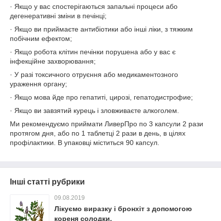
· Якщо у вас спостерігаються запальні процеси або
дегенеративні зміни в печінці;
· Якщо ви приймаєте антибіотики або інші ліки, з тяжким
побічним ефектом;
· Якщо робота клітин печінки порушена або у вас є
інфекційне захворювання;
· У разі токсичного отруєння або медикаментозного
ураження органу;
· Якщо мова йде про гепатиті, цирозі, гепатодистрофие;
· Якщо ви завзятий курець і зловживаєте алкоголем.
Ми рекомендуємо приймати ЛиверПро по 3 капсули 2 рази
протягом дня, або по 1 таблетці 2 рази в день, в цілях
профілактики. В упаковці міститься 90 капсул.
Інші статті рубрики
09.08.2019
Лікуємо виразку і бронхіт з допомогою
кореня солодки.