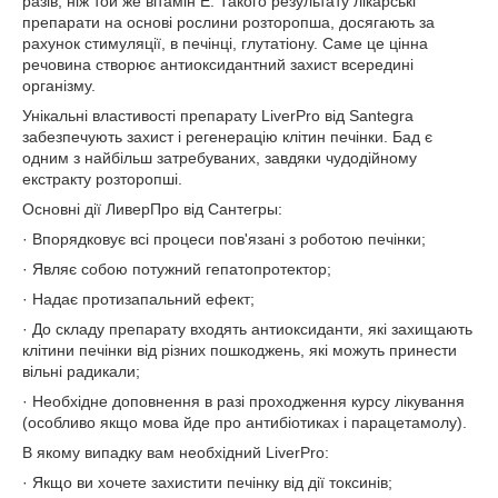
разів, ніж той же вітамін Е. Такого результату лікарські
препарати на основі рослини розторопша, досягають за
рахунок стимуляції, в печінці, глутатіону. Саме це цінна
речовина створює антиоксидантний захист всередині
організму.
Унікальні властивості препарату LiverPro від Santegra
забезпечують захист і регенерацію клітин печінки. Бад є
одним з найбільш затребуваних, завдяки чудодійному
екстракту розторопші.
Основні дії ЛиверПро від Сантегры:
· Впорядковує всі процеси пов'язані з роботою печінки;
· Являє собою потужний гепатопротектор;
· Надає протизапальний ефект;
· До складу препарату входять антиоксиданти, які захищають
клітини печінки від різних пошкоджень, які можуть принести
вільні радикали;
· Необхідне доповнення в разі проходження курсу лікування
(особливо якщо мова йде про антибіотиках і парацетамолу).
В якому випадку вам необхідний LiverPro:
· Якщо ви хочете захистити печінку від дії токсинів;