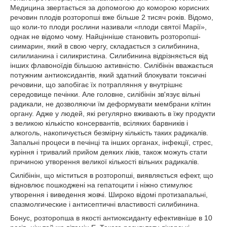
Медицина звертається за допомогою до коморою корисних
речовин плодів розторопші вже більше 2 тисяч років. Відомо,
що коли-то плоди рослини називали «плоди святої Марії»,
однак не відомо чому. Найцінніше становить розторопші-
сиимарин, який в свою чергу, складається з силибинина,
силилианина і силикристина. Силибинина відрізняється від
інших флавоноїдів більшою активністю. Силібінін вважається
потужним антиоксидантів, який здатний блокувати токсичні
речовини, що запобігає їх потрапляння у внутрішнє
середовище печінки. Але головне, силібінін зв'язує вільні
радикали, не дозволяючи їм деформувати мембрани клітин
органу. Адже у людей, які регулярно вживають в їжу продукти
з великою кількістю консервантів, всіляких барвників і
алкоголь, накопичується безмірну кількість таких радикалів.
Запальні процеси в печінці та інших органах, інфекції, стрес,
куріння і тривалий прийом деяких ліків, також можуть стати
причиною утворення великої кількості вільних радикалів.
Силібінін, що міститься в розторопші, виявляється ефект, що
відновлює пошкоджені на гепатоцити і ніжно стимулює
утворення і виведення жовчі. Широко відомі протизапальні,
спазмолгические і антисептичні властивості силибинина.
Бонус, розторопша в якості антиоксиданту ефективніше в 10