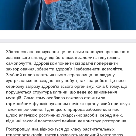
Збалансоване харчування-це не тільки запорука прекрасного
зовнішнього вигляду, від його якості залежить і внутрішнє
самопочуття. Здорові компоненти їжі здатні попередити
захворювання, зберегти здоров'я і забезпечити довголіття.
Згубний вплив навколишнього середовища на людину
зустрічається повсюдно, як у побуті, так і на роботі. Це несе
серйозну загрозу здоров'ю всього організму, хоча б тому, що
порушується структура клітини, що веде до виникнення
мутацій. Саме тому особливо важливо стежити за
гармонійним функціонуванням печінки-органу, який пригнічує
токсичні речовини. І для цього природа забезпечила нас
цілою аптечкою рослинних лікарських засобів, серед яких,
відмінні захисні властивості печінки демонструє розторопша.
Розторопшу, яка відноситься до класу раститетельных
гепатопротекторів, також називають молочний чортополох.