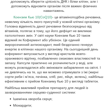
допоможуть зберегти цілісність ДНК і білки клітин, але і
допоможуть відновити організм після важких фізичних
навантажень.
Коензим Кью 10(CoQ10)
- це вітаміноподібна речовина,
невелику кількість якого присутній у кожній клітині організму.
Головна відмінність даної речовини безпосередньо від
вітамінів, полягає в тому, що його дефіцит не викликає
патологічних змін. У світі науки Коензим Кью 10 також
відомий як Кофермент або убіхінон. Це єдиний
жиророзчинний антиоксидант, який бездоганно генерує
енергію в клітинах нашого організму. На сьогоднішній день
кофермент випускається у вигляді кристалів жовто-
оранжевого відтінку, позбавлених смакових властивостей та
запаху. Капсули практично не розчиняються у воді, але
можуть розкладатися або змінювати забарвлення на світлі. І
не дивлячись на те, що ми можемо отримувати з їжі (жирні
сорти риби і м'яса, печінка, хліб, рис, яйця, зелень), найбільш
ефективним є прийом Коензиму Кью 10 у вигляді таблеток.
Найбільш важливий прийом препарату для людей із
захворюваннями серцево-судинної системи:
Ішемічна хвороба серця;
Міокардити;