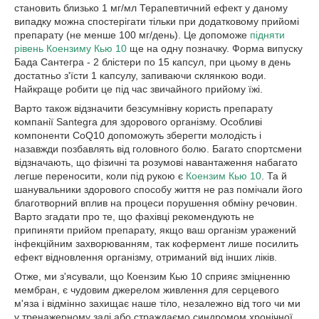
становить близько 1 мг/мл Терапевтичний ефект у даному
випадку можна спостерігати тільки при додатковому прийомі
препарату (не менше 100 мг/день). Це допоможе
підняти
рівень Коензиму Кью 10
ще на одну позначку. Форма випуску
Бада Сантегра - 2 блістери по 15 капсул, при цьому в день
достатньо з'їсти 1 капсулу, запиваючи склянкою води.
Найкраще робити це під час звичайного прийому їжі.
Варто також відзначити безсумнівну користь препарату
компанії Santegra для здорового організму. Особливі
компоненти CoQ10 допоможуть зберегти молодість і
назавжди позбавлять від головного болю. Багато спортсмени
відзначають, що фізичні та розумові навантаження набагато
легше переносити, коли під рукою є
Коензим Кью 10
. Та й
шанувальники здорового способу життя не раз помічали його
благотворний вплив на процеси порушення обміну речовин.
Варто згадати про те, що фахівці рекомендують не
припиняти прийом препарату, якщо ваш організм уражений
інфекційним захворюванням, так кофермент лише посилить
ефект відновлення організму, отриманий від інших ліків.
Отже, ми з'ясували, що Коензим Кью 10 сприяє зміцненню
мембран, є чудовим джерелом живлення для серцевого
м'яза і відмінно захищає наше тіло, незалежно від того чи ми
у тренажерному залі або страждаємо синдромом хронічної