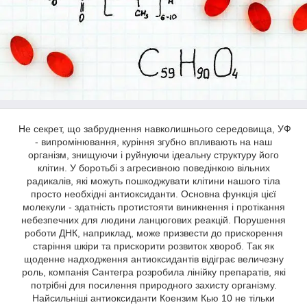
Не секрет, що забруднення навколишнього середовища, УФ
- випромінювання, куріння згубно впливають на наш
організм, знищуючи і руйнуючи ідеальну структуру його
клітин. У боротьбі з агресивною поведінкою вільних
радикалів, які можуть пошкоджувати клітини нашого тіла
просто необхідні антиоксиданти. Основна функція цієї
молекули - здатність протистояти виникнення і протікання
небезпечних для людини ланцюгових реакцій. Порушення
роботи ДНК, наприклад, може призвести до прискорення
старіння шкіри та прискорити розвиток хвороб. Так як
щоденне надходження антиоксидантів відіграє величезну
роль, компанія Сантегра розробила лінійку препаратів, які
потрібні для посилення природного захисту організму.
Найсильніші антиоксиданти Коензим Кью 10 не тільки