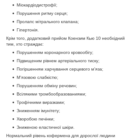
Міокардіодистрофії;
Порушення ритму серця;
Пролапс мітрального клапана;
Гіпертонія.
Крім того, додатковий прийом Коензим Кью 10 необхідний
тим, хто страждає:
Порушенням коронарного кровообігу;
Підвищеним рівнем артеріального тиску;
Погіршенням харчування серцевого м'яза;
М'язовою слабкістю;
Порушенням обміну речовин;
Всілякими тромбообразованиями;
Трофічними виразками;
Зниженням імунітету;
Хворобою печінки;
Зниженою еластичної шкіри.
Нормальний рівень кофермена для дорослої людини