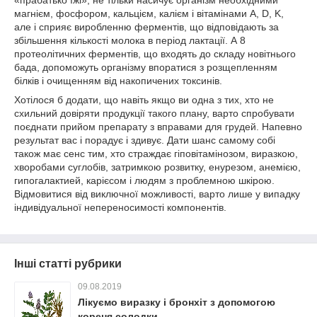
«прабатько їжі», не тільки насичує організм необхідними
магнієм, фосфором, кальцієм, калієм і вітамінами A, D, K,
але і сприяє виробленню ферментів, що відповідають за
збільшення кількості молока в період лактації. А 8
протеолітичних ферментів, що входять до складу новітнього
бада, допоможуть організму впоратися з розщепленням
білків і очищенням від накопичених токсинів.
Хотілося б додати, що навіть якщо ви одна з тих, хто не
схильний довіряти продукції такого плану, варто спробувати
поєднати прийом препарату з вправами для грудей. Напевно
результат вас і порадує і здивує. Дати шанс самому собі
також має сенс тим, хто страждає гіповітамінозом, виразкою,
хворобами суглобів, затримкою розвитку, енурезом, анемією,
гипогалактией, карієсом і людям з проблемною шкірою.
Відмовитися від виключної можливості, варто лише у випадку
індивідуальної непереносимості компонентів.
Інші статті рубрики
09.08.2019
Лікуємо виразку і бронхіт з допомогою
кореня солодки.