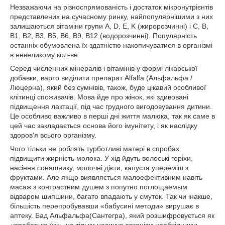
Незважаючи на різноспрямованість і достаток мікронутрієнтів
представлених на сучасному ринку, найпопулярнішими з них
залишаються вітаміни групи A, D, E, K (жиророзчинні) і C, B,
B1, B2, B3, B5, B6, B9, B12 (водорозчинні). Популярність
останніх обумовлена їх здатністю накопичуватися в організмі
в невеликому кол-ве.
Серед численних мінералів і вітамінів у формі лікарської
добавки, варто виділити препарат Alfalfa (Альфальфа /
Люцерна), який без сумнівів, також, буде цікавий особливої
клітинці споживачів. Мова йде про жінок, які здивовані
підвищення лактації, під час грудного вигодовування дитини.
Це особливо важливо в перші дні життя малюка, так як саме в
цей час закладається основа його імунітету, і як наслідку
здоров'я всього організму.
Чого тільки не роблять турботливі матері в спробах
підвищити жирність молока. У хід йдуть волоські горіхи,
насіння соняшнику, молочні дієти, капуста упереміш з
фруктами. Але якщо виявляється малоефективним навіть
масаж з контрастним душем з попутно поглощаемым
відваром шипшини, багато впадають у смуток. Так чи інакше,
більшість перепробувавши «бабусині методи» вирушає в
аптеку. Бад Альфальфа(Сантегра), який розшифровується як