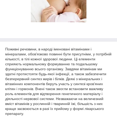
Поживні речовини, в народі іменовані вітамінами і
мінералами, обов'язково повинні бути присутніми, у потрібній
кількості, в тілі кожної здорової людини. Ці елементи
сприяють нормальному формуванню та подальшому
функціонуванню всього організму. Завдяки вітамінам ми
здатні протистояти будь-якої інфекції, а також забезпечити
безперервний синтез жирів і білків. Деякі з мінеральних і
вітамінних компонентів беруть участь у синтезі кров'яних
клітин і гормонів. Вчені також змогли встановити важливу
роль елементів для відтворення генетичного матеріалу і
діяльності нервової системи. Незважаючи на величезний
вміст вітамінів у рослинній і тваринній їжі, більшість з них
краще засвоюється в разі їх прийому у формі лікарського
препарату.