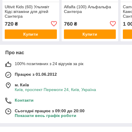
Ultivit Kids (60) Ультивіт
Alfalfa (100) Альфальфа
Camo
Кідс:вітаміни для дітей
Сантегра
Камо
Сантегра
Сант
720
760
1 0
₴
₴
Купити
Купити
Про нас
100% позитивних з 24 відгуків за рік
Працює з 01.06.2012
м. Київ
Київ, проспект Перемоги 24, Київ, Україна
Контакти
Сьогодні працює з 09:00 до 20:00
Показати весь графік роботи