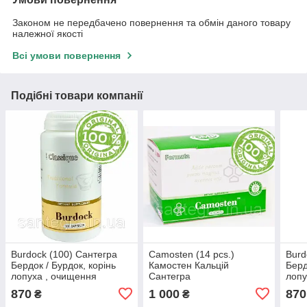
Законом не передбачено повернення та обмін даного товару
належної якості
Всі умови повернення
Подібні товари компанії
Burdock (100) Сантегра
Camosten (14 pcs.)
Burd
Бердок / Бурдок, корінь
Камостен Кальцій
Берд
лопуха , очищення
Сантегра
лопу
організму, розлад шлунка
орга
870
1 000
870
₴
₴