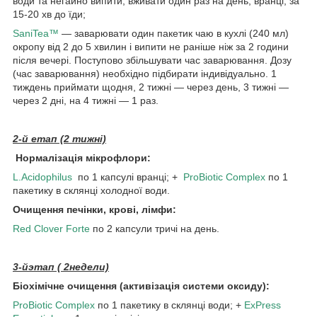
води та негайно випити, вживати один раз на день, вранці, за
15-20 хв до їди;
SaniTea™
— заварювати один пакетик чаю в кухлі (240 мл)
окропу від 2 до 5 хвилин і випити не раніше ніж за 2 години
після вечері. Поступово збільшувати час заварювання. Дозу
(час заварювання) необхідно підбирати індивідуально. 1
тиждень приймати щодня, 2 тижні — через день, 3 тижні —
через 2 дні, на 4 тижні — 1 раз.
2-й етап (2 тижні)
Нормалізація мікрофлори:
L.Acidophilus
по 1 капсулі вранці; +
ProBiotic Complex
по 1
пакетику в склянці холодної води.
Очищення печінки, крові, лімфи:
Red Clover Forte
по 2 капсули тричі на день.
3-йэтап ( 2недели)
Біохімічне очищення (активізація системи оксиду):
ProBiotic Complex
по 1 пакетику в склянці води; +
ExPress