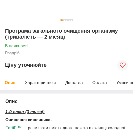
Програма загального очищення організму
(тривалість — 2 місяці
В наявності
Роздріб
Ціну уточнюйте
Опис
Характеристики
Доставка
Оплата
Умови п
Опис
1-й етап (3 тижні)
Очищення кишечника:
FortiFi™
- розмішати вміст одного пакета в склянці холодної