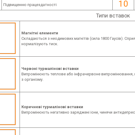
10
Підвищенню працездатності
Типи вставок
Магнітні елементи
Складаються з неодимових магнітів (сила 1800 Гаусів). Спр
нормалізують тиск.
Червоні турмалінові вставки
Випромінюють теплове або інфрачервоне випромінювання, 
з організму.
Коричневі турмалінові вставки
Випромінюють негативно заряджені іони, чинячи антидепреси