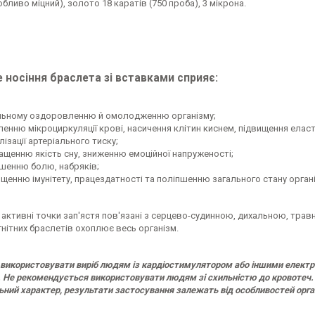
обливо міцний), золото 18 каратів (750 проба), 3 мікрона.
 носіння браслета зі вставками сприяє:
льному оздоровленню й омолодженню організму;
ленню мікроциркуляції крові, насичення клітин киснем, підвищення еласт
лізації артеріального тиску;
ащенню якість сну, зниженню емоційної напруженості;
шенню болю, набряків;
ищенню імунітету, працездатності та поліпшенню загального стану орган
 активні точки зап'ястя пов'язані з серцево-судинною, дихальною, тра
нітних браслетів охоплює весь організм.
використовувати виріб людям із кардіостимулятором або іншими електронн
. Не рекомендується використовувати людям зі схильністю до кровотеч.
ьний характер, результати застосування залежать від особливостей орган