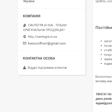
срібло, ос
Україна
САНТЕГРА.ІН.ЮА - ТІЛЬКИ
Постійне
ОРИГІНАЛЬНА ПРОДУКЦІЯ !
http://santegra.in.ua
зага
kievccoffice1@gmail.com
поси
стабі
покр
змен
підв
Відділ підтримки клієнтів
Біологічно
впливу маг
УВАГА! Не 
двох років
індивідуал