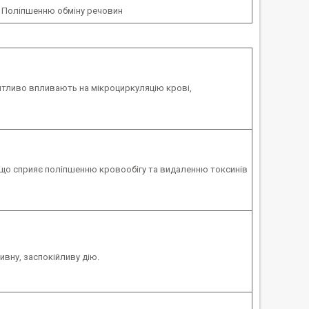
Поліпшенню обміну речовин
иятливо впливають на мікроциркуляцію крові,
що сприяє поліпшенню кровообігу та видаленню токсинів
вну, заспокійливу дію.