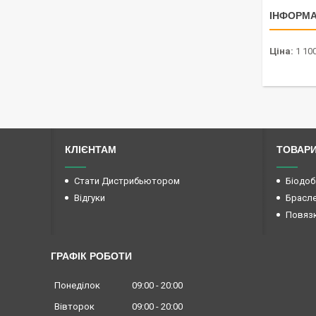
ІНФОРМА
Ціна:
1 100
КЛІЄНТАМ
ТОВАР
Стати Дистрибьютором
Біодоб
Відгуки
Брасл
Повяз
ГРАФІК РОБОТИ
Понеділок
09:00
20:00
Вівторок
09:00
20:00