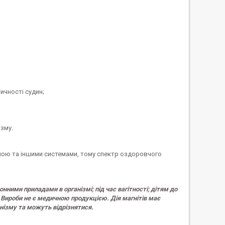
ичності судин;
ізму.
вною та іншими системами, тому спектр оздоровчого
ими приладами в організмі; під час вагітності; дітям до
 Вироби не є медичною продукцією. Дія магнітів має
ізму та можуть відрізнятися. ​