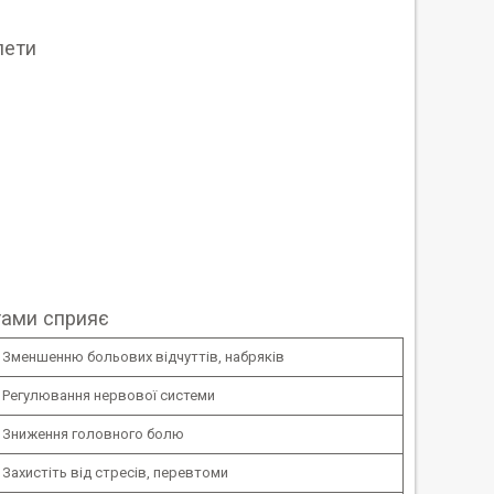
лети
тами сприяє
Зменшенню больових відчуттів, набряків
Регулювання нервової системи
Зниження головного болю
Захистіть від стресів, перевтоми