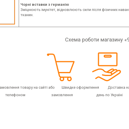
Чорні вставки з германію
Зміцнюють імунітет, відновлюють сили після фізичних навант
тканин.
Схема роботи магазину «
ння товару на сайті або Швидке оформлення Доставка на 
фоном замовлення день по Україні