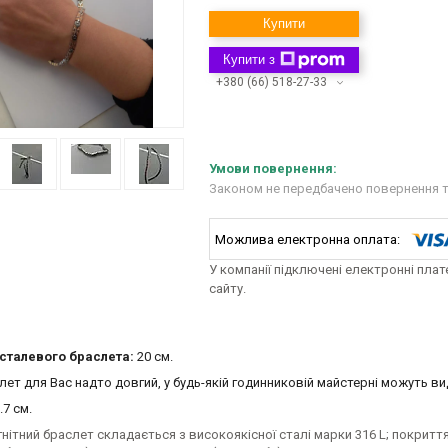
Купити
Купити з
+380 (66) 518-27-33
Законом не передбачено повернення т
У компанії підключені електронні пла
сайту.
сталевого браслета:
20 см.
ет для Вас надто довгий, у будь-якій годинниковій майстерні можуть ви
.7 см.
гнітний браслет складається з високоякісної сталі марки 316 L; покритт