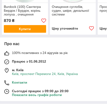
Burdock (100) Сантегра
Очищення суглобів,
Прос
Бердок / Бурдок, корінь
судин, шкіри, дихальної
про
лопуха , очищення
системи
організму, розлад шлунка
870
₴
Ціну уточнюйте
Цін
Купити
Про нас
100% позитивних з 24 відгуків за рік
Працює з 01.06.2012
м. Київ
Київ, проспект Перемоги 24, Київ, Україна
Контакти
Сьогодні працює з 09:00 до 20:00
Показати весь графік роботи