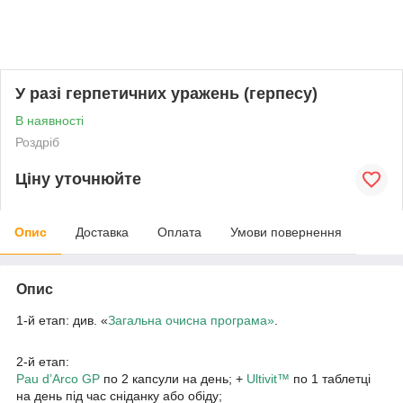
У разі герпетичних уражень (герпесу)
В наявності
Роздріб
Ціну уточнюйте
Опис
Доставка
Оплата
Умови повернення
Опис
1-й етап: див. «
Загальна очисна програма»
.
2-й етап:
Pau d’Arco GP
по 2 капсули на день; +
Ultivit™
по 1 таблетці
на день під час сніданку або обіду;